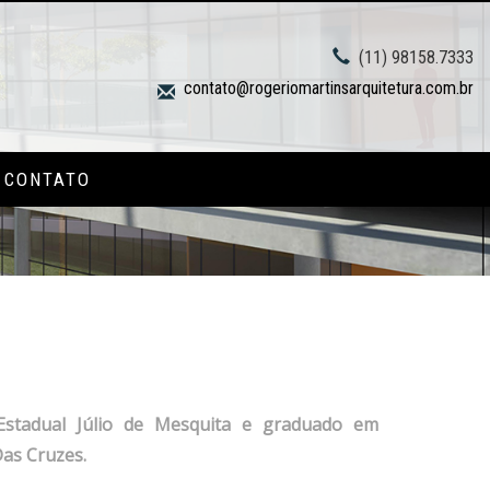
(11) 98158.7333
contato@rogeriomartinsarquitetura.com.br
CONTATO
Estadual Júlio de Mesquita e graduado em
as Cruzes.