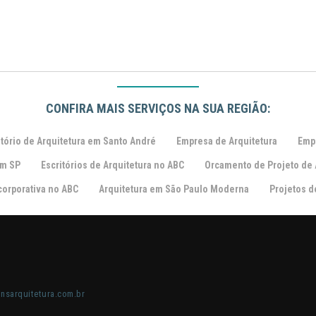
CONFIRA MAIS SERVIÇOS NA SUA REGIÃO:
itório de Arquitetura em Santo André
Empresa de Arquitetura
Emp
em SP
Escritórios de Arquitetura no ABC
Orcamento de Projeto de 
corporativa no ABC
Arquitetura em São Paulo Moderna
Projetos d
nsarquitetura.com.br