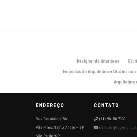
Designer de Interiores
Escr
Empresas de Arquitetura e Urbanismo 
Arquitetura 
ENDEREÇO
CONTATO
Rua Coroados, 86
(11) 98158.7333
Vila Pires, Santo André – SP
contato@rogeriomarti
São Paulo/SP